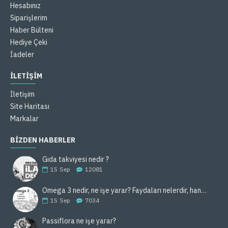
Hesabınız
Siparişlerim
Haber Bülteni
Hediye Çeki
İadeler
İLETİŞİM
İletişim
Site Haritası
Markalar
BIZDEN HABERLER
Gıda takviyesi nedir ?
15
Sep
12081
Omega 3 nedir, ne işe yarar? Faydaları nelerdir, hangi gıdalarda bulunur ?
15
Sep
7034
Passiflora ne işe yarar?