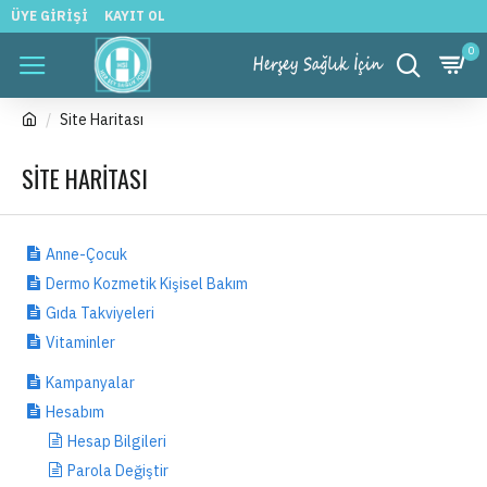
ÜYE GIRIŞI
KAYIT OL
0
Site Haritası
SITE HARITASI
Anne-Çocuk
Dermo Kozmetik Kişisel Bakım
Gıda Takviyeleri
Vitaminler
Kampanyalar
Hesabım
Hesap Bilgileri
Parola Değiştir