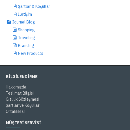
Şartlar & Koşullar
İletişim
Journal Blog
Shopping
Traveling
Branding
New Products
BILGILENDIRME
Hakkımızda
Teslimat Bilgisi
Gizlilik Sözleşmesi
Şartlar ve Koşullar
Ortaklıklar
MÜŞTERİ SERVİSİ