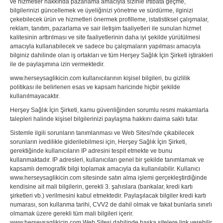
ve hizmetler hakkında pazarlama amacıyla sizinle irtibata geçme,
bilgilerinizi güncellemek ve üyeliğinizi yönetme ve sürdürme, ilginizi
çekebilecek ürün ve hizmetleri önermek profilleme, istatistiksel çalışmalar,
reklam, tanıtım, pazarlama ve sair iletişim faaliyetleri ile sunulan hizmet
kalitesinin arttırılması ve site faaliyetlerinin daha iyi şekilde yürütülmesi
amacıyla kullanabilecek ve sadece bu çalışmaların yapılması amacıyla
bilginiz dahilinde olan iş ortakları ve tüm Herşey Sağlık İçin Şirketi iştirakleri
ile de paylaşımına izin vermektedir.
www.herseysaglikicin.com kullanıcılarının kişisel bilgileri, bu gizlilik
politikası ile belirlenen esas ve kapsam haricinde hiçbir şekilde
kullanılmayacaktır.
Herşey Sağlık İçin Şirketi, kamu güvenliğinden sorumlu resmi makamlarla
talepleri halinde kişisel bilgilerinizi paylaşma hakkını daima saklı tutar.
Sistemle ilgili sorunların tanımlanması ve Web Sitesi'nde çıkabilecek
sorunların ivedilikle giderilebilmesi için, Herşey Sağlık İçin Şirketi,
gerektiğinde kullanıcıların IP adresini tespit etmekte ve bunu
kullanmaktadır. IP adresleri, kullanıcıları genel bir şekilde tanımlamak ve
kapsamlı demografik bilgi toplamak amacıyla da kullanılabilir. Kullanıcı
www.herseysaglikicin.com sitesinde satın alma işlemi gerçekleştirdiğinde
kendisine ait mali bilgilerin, gerekli 3. şahıslara (bankalar, kredi kartı
şirketleri vb.) verilmesini kabul etmektedir. Paylaşılacak bilgiler kredi kartı
numarası, son kullanma tarihi, CVV2 de dahil olmak ve fakat bunlarla sınırlı
olmamak üzere gerekli tüm mali bilgileri içerir.
www.herseysaglikicin.com Web Sitesi dahilinde başka sitelere link verebilir.