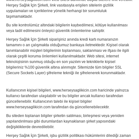
Herşey Sağlık İçin Şirketi, link vasıtasıyla erişilen sitelerin gizlilik
uygulamaları ve içeriklerine yönelik herhangi bir sorumluluk
taşımamaktadır.
Bu site kontrolümüz altındaki bilgilerin kaybedilmesi, kötüye kullanılması
veya tadil edilmesini önleyici güvenlik önlemlerine sahiptir.
Herşey Sağlık İçin Şirketi siparişiniz anında kredi kartı numaranızın
tamamını o an çalışmakta olduğumuz bankaya iletmektedir. Kişisel olarak
tanımlanabilir müşteri bilgilerinin toplanması, saklanması ve ifşası ile ilgili
olarak çeşitli koruma önlemleri kullanılmaktadır. Web sitesi, internet
teknolojisinin sunmuş olduğu en son yazılım ve tekniklerle kişisel
bilgileriniz %100 güvenlik altına alınmıştır. Sitemizde tüm bilgiler SSL
(Secure Sockets Layer) şifreleme tekniği ile şifrelenerek korunmaktadır.
Kullanıcının kişisel bilgileri, www.herseysaglikicin.com haricinde yalnızca
kullanıcı tarafından ulaşılabilir ve bu bilgiler ancak kullanıcı tarafından
güncellenebilir. Kullanıcının talebi ile kişisel bilgiler
www.herseysaglikicin.com tarafından da güncellenebilecektir.
Bu siteden toplanan bilgiler şirketin satılması, birleşmesi veya yeniden
yapılandırılması gibi durumlardan kaynaklanan şirket yapısındaki
değişikliklerde devredilebilir.
Herşey Sağlık İçin Şirketi, işbu gizlilik politikası hükümlerini dilediği zaman