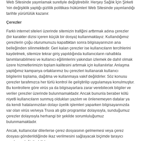
Web Sitesinde yayınlamak suretiyle değiştirebilir. Herşey Sağlık İçin Şirketi
'nin değişiklik yaptığı gizlilik politikası hükümleri Web Sitesinde yayınlandığı
tarihte yürürlülük kazanır.
Çerezler
Farklı internet siteleri üzerinde sitemizin trafiğini arttırmak adına çerezler
(bir karakter dizisi içeren küçük bir dosya) kullanmaktayız. Kullandığımız
çerezlerin çoğu oturumunuzu kapattıktan sonra bilgisayarınızın ana
belleğinden silinmektedir. Geri kalan çerezler ise kullanıcıların tercihlerini
kaydetmek, sitemize tekrar giriş yapıldığında kullanıcıların rahatlıkla
tanımlanabilmesi ve kullanıcı eğilimlerini yakından izlemek de dahil olmak
üzere hizmetlerimizin toplam kalitesini artırmak için kullanılırlar. Anlaşma
yaptığımız kampanya ortaklarımız bu çerezleri kullanarak kullanıcı
bilgilerini toplama, dağıtma ve kullanmaya vakıf değildirler. Söz konusu
çerezler tarafımızca her türlü kontrol ile geliştirilip uygulamaya konulmuştur.
Bu kontrollere göre virüs ya da bilgisayarlara zarar verebilecek bilgiler ve
veriler çerezler üzerinde bulunmamaktadır. Ancak bununla beraber kötü
niyetli kullanıcıların sunmuş oldukları yazılım ve önlenemeyen datalar ya
da kendi hatalarınızdan dolayı üyelik işlemleri yaparken bilgisayarınızda
var olan virüs ve/veya Truva atı gibi programlar dolayısıyla, sunduğumuz
çerezler dolayısıyla herhangi bir şekilde sorumluluğumuz
bulunmamaktadır.
Ancak, kullanıcılar dilerlerse çerez dosyasının gelmemesi veya çerez
dosyası gönderildiğinde ikaz verilmesini sağlayacak biçimde tarayıcı