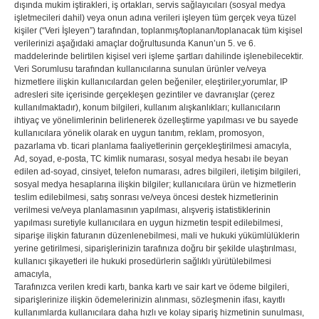
dışında mukim iştirakleri, iş ortakları, servis sağlayıcıları (sosyal medya
işletmecileri dahil) veya onun adına verileri işleyen tüm gerçek veya tüzel
kişiler (“Veri İşleyen”) tarafından, toplanmış/toplanan/toplanacak tüm kişisel
verilerinizi aşağıdaki amaçlar doğrultusunda Kanun’un 5. ve 6.
maddelerinde belirtilen kişisel veri işleme şartları dahilinde işlenebilecektir.
Veri Sorumlusu tarafından kullanıcılarına sunulan ürünler ve/veya
hizmetlere ilişkin kullanıcılardan gelen beğeniler, eleştiriler,yorumlar, IP
adresleri site içerisinde gerçekleşen gezintiler ve davranışlar (çerez
kullanılmaktadır), konum bilgileri, kullanım alışkanlıkları; kullanıcıların
ihtiyaç ve yönelimlerinin belirlenerek özelleştirme yapılması ve bu sayede
kullanıcılara yönelik olarak en uygun tanıtım, reklam, promosyon,
pazarlama vb. ticari planlama faaliyetlerinin gerçekleştirilmesi amacıyla,
Ad, soyad, e-posta, TC kimlik numarası, sosyal medya hesabı ile beyan
edilen ad-soyad, cinsiyet, telefon numarası, adres bilgileri, iletişim bilgileri,
sosyal medya hesaplarına ilişkin bilgiler; kullanıcılara ürün ve hizmetlerin
teslim edilebilmesi, satış sonrası ve/veya öncesi destek hizmetlerinin
verilmesi ve/veya planlamasının yapılması, alışveriş istatistiklerinin
yapılması suretiyle kullanıcılara en uygun hizmetin tespit edilebilmesi,
siparişe ilişkin faturanın düzenlenebilmesi, mali ve hukuki yükümlülüklerin
yerine getirilmesi, siparişlerinizin tarafınıza doğru bir şekilde ulaştırılması,
kullanıcı şikayetleri ile hukuki prosedürlerin sağlıklı yürütülebilmesi
amacıyla,
Tarafınızca verilen kredi kartı, banka kartı ve sair kart ve ödeme bilgileri,
siparişlerinize ilişkin ödemelerinizin alınması, sözleşmenin ifası, kayıtlı
kullanımlarda kullanıcılara daha hızlı ve kolay sipariş hizmetinin sunulması,