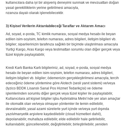
kullanıcılara daha iyi bir alışveriş deneyimi sunmak ve mevzuattan doğan
yasal gerekliliklerin yerine getirilmesi amacıyla,
rızanıza dayalı olarak işlenebilecektir.
3) Kişisel Verilerin Aktarılabileceği Taraflar ve Aktarım Amacı
Ad, soyad, e-posta, TC kimlik numarası, sosyal medya hesabı ile beyan
edilen isim-soyisim, telefon numarası, adres bilgileri, iletişim bilgileri vb.
bilgiler; siparilerinizin tarafınıza sağlıklı bir biçimde ulaştırılması amacıyla
Yurtiçi Kargo, Aras Kargo veya teslimattan sorumlu olan diğer gerçek veya
tüzel kişiyle paylaşılabilir,
Kredi Kartı Banka Kartı bilgileriniz, ad, soyad, e-posta, sosyal medya
hesabı ile beyan edilen isim-soyisim, telefon numarası, adres bilgileri,
iletişim bilgileri vb. bilgiler; ödemenizin gerçekleştirilmesi amacıyla, tercih
edeceğiniz ödeme yöntemine göre Alotech (sesli yanıt sistemi) ve/veya
(Iyzico BDDK Lisanslı Sanal Pos Hizmet Tedarikçisi) ve ödeme
işlemlerinden sorumlu diğer gerçek veya tüzel kişiler ile paylaşılabilir,
Kullanıcılara ait kişisel bilgiler işbu Aydınlatma Metni’nde yer alan amaçlar
ile otomatik olan ve/veya olmayan yöntemler ile temin edilebilir,
devralınabilir, yasal azami sürelerle yurt içinde ve/veya yurt dışında
yazılı/manyetik arşivlere kaydedilebilir (cloud hizmetleri dahil),
depolanabilir, muhafaza edilebilir, elde edilebilir hale getirilebilir,
kullanılabilir, güncellenebilir, değiştirilebilir, birleştirilebilir, yeniden