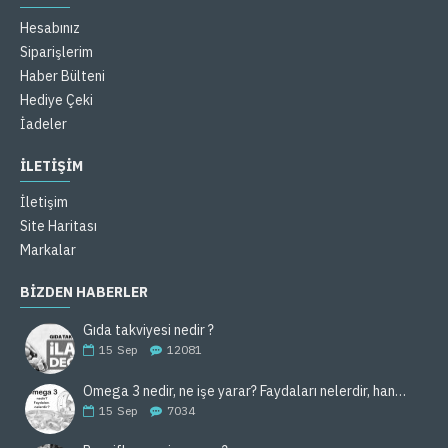
Hesabınız
Siparişlerim
Haber Bülteni
Hediye Çeki
İadeler
İLETİŞİM
İletişim
Site Haritası
Markalar
BIZDEN HABERLER
Gıda takviyesi nedir ?
15
Sep
12081
Omega 3 nedir, ne işe yarar? Faydaları nelerdir, hangi gıdalarda bulunur ?
15
Sep
7034