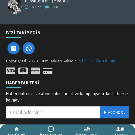
Passiflora ne işe yarar?
15
Sep
6081
BIZI TAKIP EDIN
Site Timi Web Ajans
Copyright © 2020 - Tüm Hakları Saklıdır -
HABER BÜLTENI
Haber bültenimize abone olun, fırsat ve kampanyalardan habersiz
kalmayın.
ABONE OL