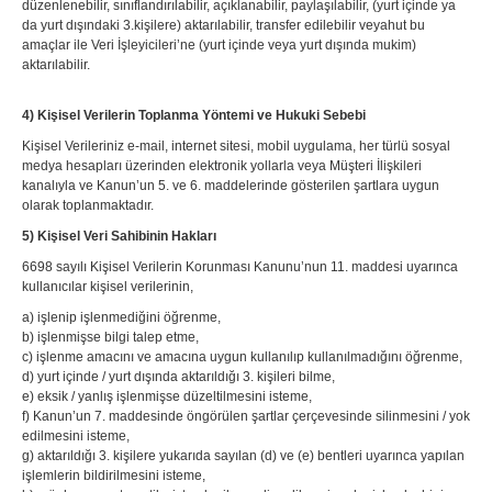
düzenlenebilir, sınıflandırılabilir, açıklanabilir, paylaşılabilir, (yurt içinde ya
da yurt dışındaki 3.kişilere) aktarılabilir, transfer edilebilir veyahut bu
amaçlar ile Veri İşleyicileri’ne (yurt içinde veya yurt dışında mukim)
aktarılabilir.
4) Kişisel Verilerin Toplanma Yöntemi ve Hukuki Sebebi
Kişisel Verileriniz e-mail, internet sitesi, mobil uygulama, her türlü sosyal
medya hesapları üzerinden elektronik yollarla veya Müşteri İlişkileri
kanalıyla ve Kanun’un 5. ve 6. maddelerinde gösterilen şartlara uygun
olarak toplanmaktadır.
5) Kişisel Veri Sahibinin Hakları
6698 sayılı Kişisel Verilerin Korunması Kanunu’nun 11. maddesi uyarınca
kullanıcılar kişisel verilerinin,
a) işlenip işlenmediğini öğrenme,
b) işlenmişse bilgi talep etme,
c) işlenme amacını ve amacına uygun kullanılıp kullanılmadığını öğrenme,
d) yurt içinde / yurt dışında aktarıldığı 3. kişileri bilme,
e) eksik / yanlış işlenmişse düzeltilmesini isteme,
f) Kanun’un 7. maddesinde öngörülen şartlar çerçevesinde silinmesini / yok
edilmesini isteme,
g) aktarıldığı 3. kişilere yukarıda sayılan (d) ve (e) bentleri uyarınca yapılan
işlemlerin bildirilmesini isteme,