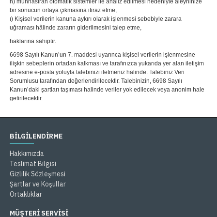
h) münhasıran otomatik sistemler ile analiz edilmesi nedeniyle aleyhinize
bir sonucun ortaya çıkmasına itiraz etme,
ı) Kişisel verilerin kanuna aykırı olarak işlenmesi sebebiyle zarara
uğraması hâlinde zararın giderilmesini talep etme,
haklarına sahiptir.
6698 Sayılı Kanun’un 7. maddesi uyarınca kişisel verilerin işlenmesine
ilişkin sebeplerin ortadan kalkması ve tarafınızca yukarıda yer alan iletişim
adresine e-posta yoluyla talebinizi iletmeniz halinde. Talebiniz Veri
Sorumlusu tarafından değerlendirilecektir. Talebinizin, 6698 Sayılı
Kanun’daki şartları taşıması halinde veriler yok edilecek veya anonim hale
getirilecektir.
BILGILENDIRME
Hakkımızda
Teslimat Bilgisi
Gizlilik Sözleşmesi
Şartlar ve Koşullar
Ortaklıklar
MÜŞTERİ SERVİSİ