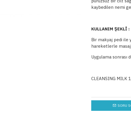
pürüzsüz bir cilt sa
kaybedilen nemi ger
KULLANIM ŞEKLİ :
Bir makyaj pedi ile
hareketlerle masaj 
Uygulama sonrası d
CLEANSING MILK 1
SORU S