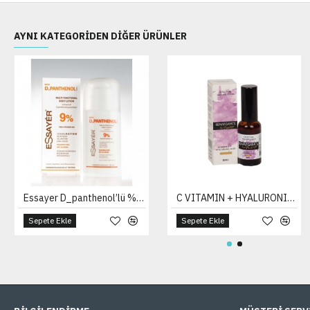
AYNI KATEGORIDEN DIĞER ÜRÜNLER
Essayer D_panthenol’lü % 9 Cilt Bakım Losyonu 125 Ml
C VITAMIN + HYALURONIC ACID
Sepete Ekle
Sepete Ekle