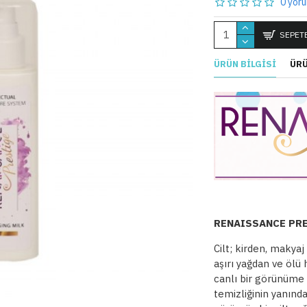
0 yoru
SEPETE
ÜRÜN BILGISI
ÜRÜ
RENAISSANCE PRES
Cilt; kirden, makyaj
aşırı yağdan ve ölü 
canlı bir görünüme 
temizliğinin yanınd