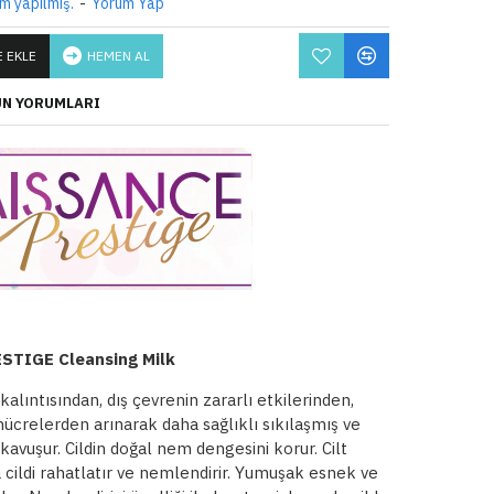
m yapılmış.
-
Yorum Yap
 EKLE
HEMEN AL
N YORUMLARI
TIGE Cleansing Milk
 kalıntısından, dış çevrenin zararlı etkilerinden,
hücrelerden arınarak daha sağlıklı sıkılaşmış ve
kavuşur. Cildin doğal nem dengesini korur. Cilt
a cildi rahatlatır ve nemlendirir. Yumuşak esnek ve