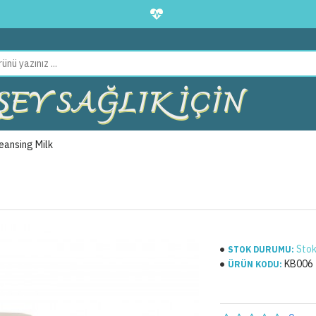
EY SAĞLIK İÇİN
ansing Milk
Stok
STOK DURUMU:
KB006
ÜRÜN KODU: