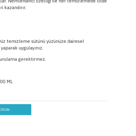
ğlar. Nemlendirici özelliği ile her temizlemede cilde
i kazandırır.
 yüz temizleme sütünü yüzünüze dairesel
yaparak uygulayınız.
urulama gerektirmez.
00 ML
ORUN