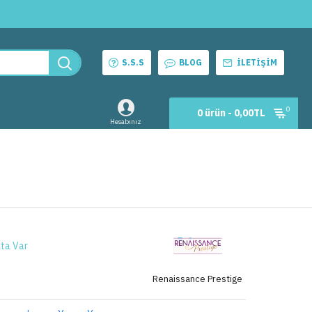
S.S.S
BLOG
İLETIŞIM
0
0 ürün - 0,00TL
Hesabınız
ta Var
Renaissance Prestige