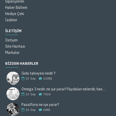
Siparişlerim
Haber Bülteni
Hediye Çeki
İadeler
İLETİŞİM
İletişim
Site Haritası
Markalar
BIZDEN HABERLER
Gıda takviyesi nedir ?
15
Sep
12081
Omega 3 nedir, ne işe yarar? Faydaları nelerdir, hangi gıdalarda bulunur ?
15
Sep
7034
Passiflora ne işe yarar?
15
Sep
6081