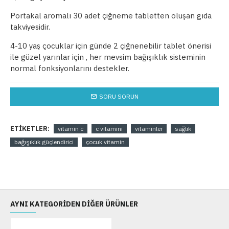
Portakal aromalı 30 adet çiğneme tabletten oluşan gıda
takviyesidir.
4-10 yaş çocuklar için günde 2 çiğnenebilir tablet önerisi
ile güzel yarınlar için , her mevsim bağışıklık sisteminin
normal fonksiyonlarını destekler.
SORU SORUN
ETIKETLER:
vitamin c
c vitamini
vitaminler
sağlık
bağışıklık güçlendirici
çocuk vitamin
AYNI KATEGORIDEN DIĞER ÜRÜNLER