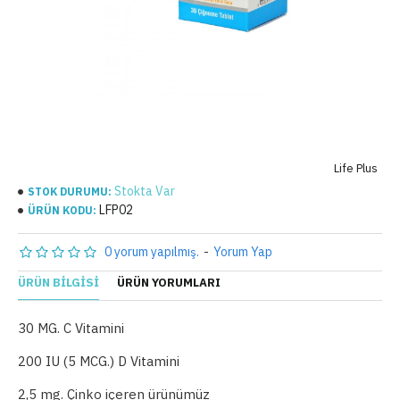
Life Plus
Stokta Var
STOK DURUMU:
LFP02
ÜRÜN KODU:
0 yorum yapılmış.
-
Yorum Yap
ÜRÜN BILGISI
ÜRÜN YORUMLARI
30 MG. C Vitamini
200 IU (5 MCG.) D Vitamini
2,5 mg. Çinko içeren ürünümüz