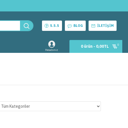
S.S.S
BLOG
İLETIŞIM
0
0 ürün - 0,00TL
Hesabınız