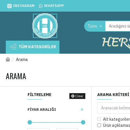
INSTAGRAM
WHATSAPP
Tümü
HERŞ
TÜM KATEGORİLER
Arama
ARAMA
FILTRELEME
ARAMA KRITERI
Clear
FIYAR ARALIĞI
Alt kategoriler
Ürün açıklamas