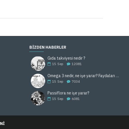
BIZDEN HABERLER
Gıda takviyesi nedir ?
15
Sep
12081
Omega 3 nedir, ne işe yarar? Faydaları nelerdir, hangi gıdalarda bulunur ?
15
Sep
7034
Passiflora ne işe yarar?
15
Sep
6081
NI