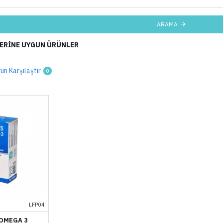
ARAMA
ERINE UYGUN ÜRÜNLER
ün Karşılaştır
0
LFP04
 OMEGA 3