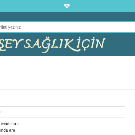
EY SAĞLIK İÇİN
 içinde ara
ında ara.