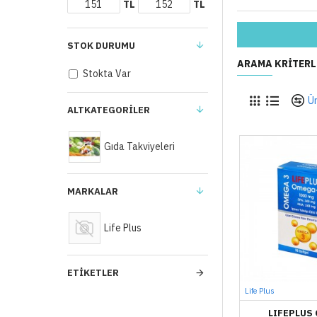
TL
TL
STOK DURUMU
ARAMA KRITERL
Stokta Var
Ür
ALTKATEGORILER
Gıda Takviyeleri
MARKALAR
Life Plus
ETIKETLER
Life Plus
LIFEPLUS