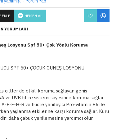
m yapılmış.
-
Yorum Yap
 EKLE
HEMEN AL
N YORUMLARI
neş Losyonu Spf 50+ Çok Yönlü Koruma
UCU SPF 50+ ÇOCUK GÜNEŞ LOSYONU
s ciltler de etkili koruma sağlayan geniş
A ve UVB filtre sistemi sayesinde koruma sağlar.
n A-E-F-H-B ve hücre yenileyici Pro-vitamin B5 ile
erken yaşlanma etkilerine karşı koruma sağlar. Kuru
ndini daha çabuk yenilemesine yardımcı olur.