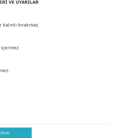
ERİ VE UYARILAR
z kalıntı bırakmaz.
ı içermez.
mez.
ORUN