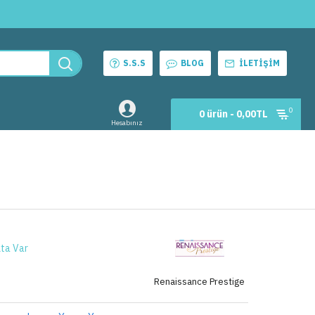
S.S.S
BLOG
İLETIŞIM
0
0 ürün - 0,00TL
Hesabınız
ta Var
Renaissance Prestige