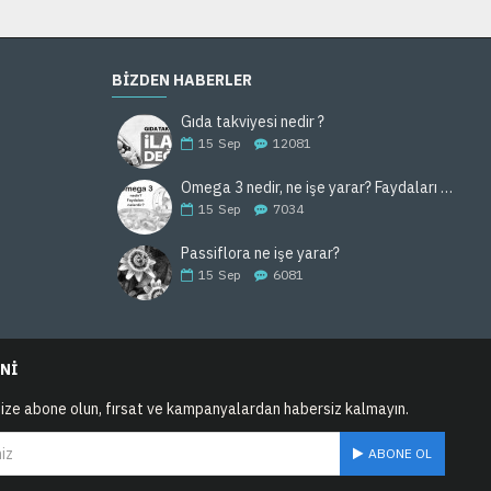
BIZDEN HABERLER
Gıda takviyesi nedir ?
15
Sep
12081
Omega 3 nedir, ne işe yarar? Faydaları nelerdir, hangi gıdalarda bulunur ?
15
Sep
7034
Passiflora ne işe yarar?
15
Sep
6081
NI
ize abone olun, fırsat ve kampanyalardan habersiz kalmayın.
ABONE OL