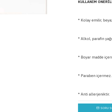
KULLANIM ÖNERİL
* Kolay emilir, beya
* Alkol, parafin yağ
* Boyar madde içer
* Paraben içermez.
* Anti allerjeniktir.
SORU S