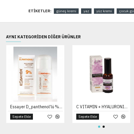
ETIKETLER:
güneş kremi
yaz
yüz kremi
çocuk gü
AYNI KATEGORIDEN DIĞER ÜRÜNLER
Essayer D_panthenol’lü % 9 Cilt Bakım Losyonu 125 Ml
C VITAMIN + HYALURONIC ACID
Sepete Ekle
Sepete Ekle