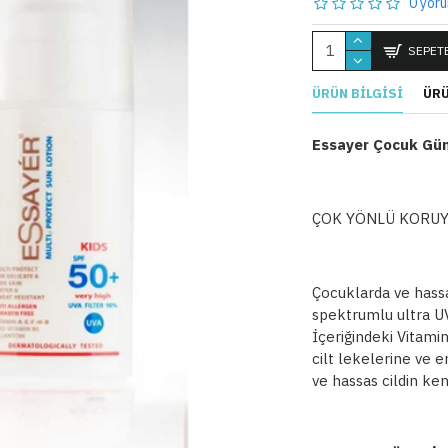
0 yoru
SEPETE
ÜRÜN BILGISI
ÜRÜ
Essayer Çocuk Gü
ÇOK YÖNLÜ KORUY
Çocuklarda ve hassa
spektrumlu ultra UV
İçeriğindeki Vitami
cilt lekelerine ve 
ve hassas cildin ke