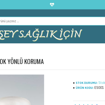
EY SAĞLIK İÇİN
ÇOK YÖNLÜ KORUMA
Stok
STOK DURUMU:
ES001
ÜRÜN KODU: